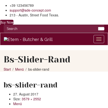
+39 123456789
support@ade-concept.com
213 - Austin, Street Food Texas.
Buy Now
Toggl
naviga
Bs-Slider-Rand
Start
Menü
bs-slider-rand
bs-slider-rand
27. August 2017
Size:
3579 × 2552
Menü