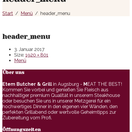
Start
Menü
header_menu
header_menu
3. Januar 2017
Size:
1920 × 801
Menü
Über uns
Etem Butcher & Grill
in Augsburg -
M
EAT THE BEST!
Kommen Sie vorbei und genießen Sie Fleisch aus
nachhaltiger premium Qualität in unserem Steakhouse
oder besuchen Sie uns in unserer Metzgerei für ein
hochwertiges Dinner in den eigenen vier Wänden, den
perfekten Grillabend oder wertvolle Geheimtipps zur
Zubereitung vom Profi.
Öffnungszeiten