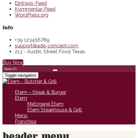
Eintrags-Feed
Kommentar-Feed
WordPress.org
Info
+39 123456789
support@ade-concept.com
213 - Austin, Street Food Texas.
Buy Now
Toggle navigation
Etem – Steak & Burger
Etem
Metzgerei Etem
Etem Steakhouse & Grill
Menü
Franchise
header_menu