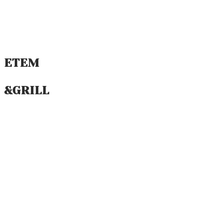
ETEM
STEAKHOUSE
&GRILL
M
EAT THE BEST
Erleben Sie Fleisch in seiner besten Version.