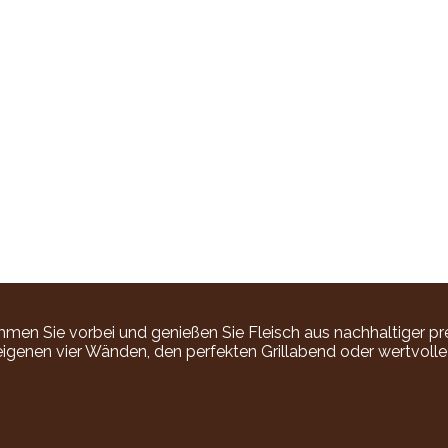
n Sie vorbei und genießen Sie Fleisch aus nachhaltiger pr
 eigenen vier Wänden, den perfekten Grillabend oder wertvoll