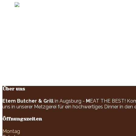
Über uns
Etem Butcher & Grill
in Augsburg -
M
EAT THE BEST! Komme
uns in unserer Metzgerei für ein hochwertiges Dinner in den
Öffnungszeiten
Montag