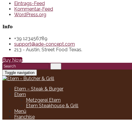
Eintrags-Feed
Kommentar-Feed
WordPress.org
Info
+39 123456789
support@ade-concept.com
213 - Austin, Street Food Texas.
Buy Now
Toggle navigation
Etem – Steak & Burger
Etem
Metzgerei Etem
Etem Steakhouse & Grill
Menü
Franchise