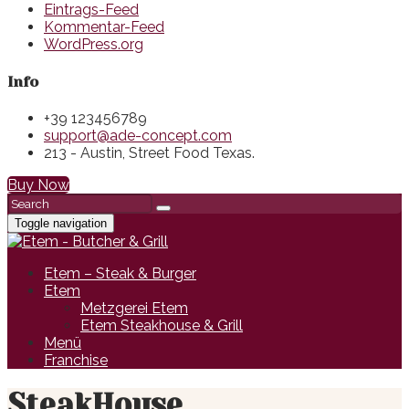
Eintrags-Feed
Kommentar-Feed
WordPress.org
Info
+39 123456789
support@ade-concept.com
213 - Austin, Street Food Texas.
Buy Now
Toggle navigation
Etem – Steak & Burger
Etem
Metzgerei Etem
Etem Steakhouse & Grill
Menü
Franchise
SteakHouse