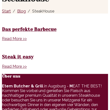
Start
Blog
SteakHouse
Das perfekte Barbecue
Read More >>
Steak it easy
Read More >>
Über uns
Etem Butcher & Grill
in Augsburg -
M
EAT THE BEST!
Kommen Sie vorbei und genießen Sie Fleisch aus
nachhaltiger premium Qualität in unserem Steakhouse
oder besuchen Sie uns in unserer Metzgerei für ein
hochwertiges Dinner in den eigenen vier Wänden, den
perfekten Grillabend oder wertvolle Geheimtipps zur