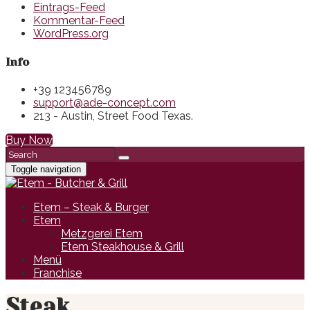
Eintrags-Feed
Kommentar-Feed
WordPress.org
Info
+39 123456789
support@ade-concept.com
213 - Austin, Street Food Texas.
Buy Now
Toggle navigation
Etem – Steak & Burger
Etem
Metzgerei Etem
Etem Steakhouse & Grill
Menü
Franchise
Steak