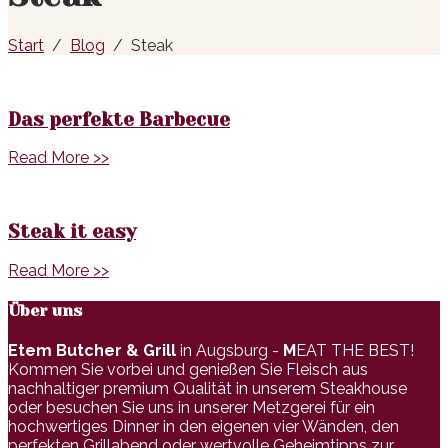
Start
Blog
Steak
Das perfekte Barbecue
Read More >>
Steak it easy
Read More >>
Über uns
Etem Butcher & Grill
in Augsburg -
M
EAT THE BEST!
Kommen Sie vorbei und genießen Sie Fleisch aus
nachhaltiger premium Qualität in unserem Steakhouse
oder besuchen Sie uns in unserer Metzgerei für ein
hochwertiges Dinner in den eigenen vier Wänden, den
perfekten Grillabend oder wertvolle Geheimtipps zur