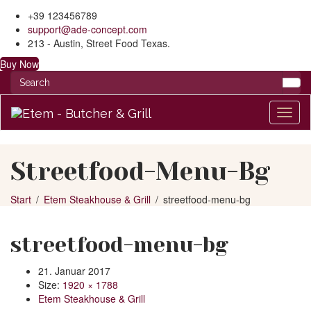
+39 123456789
support@ade-concept.com
213 - Austin, Street Food Texas.
Buy Now
Toggl
naviga
Streetfood-Menu-Bg
Start
Etem Steakhouse & Grill
streetfood-menu-bg
streetfood-menu-bg
21. Januar 2017
Size:
1920 × 1788
Etem Steakhouse & Grill