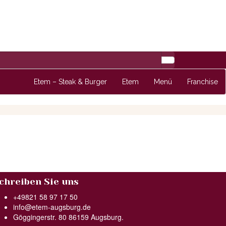
Etem – Steak & Burger
Etem
Menü
Franchise
chreiben Sie uns
+49821 58 97 17 50
info@etem-augsburg.de
Göggingerstr. 80 86159 Augsburg.