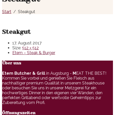
Start
Steakgut
Steakgut
17. August 2017
Size:
512 × 512
Etem – Steak & Burger
Über uns
Etem Butcher & Grill
in Augsburg -
M
EAT THE BEST!
Kommen Sie vorbei und genießen Sie Fleisch aus
nachhaltiger premium Qualität in unserem Steakhouse
oder besuchen Sie uns in unserer Metzgerei für ein
hochwertiges Dinner in den eigenen vier Wänden, den
perfekten Grillabend oder wertvolle Geheimtipps zur
Zubereitung vom Profi.
Öffnungszeiten