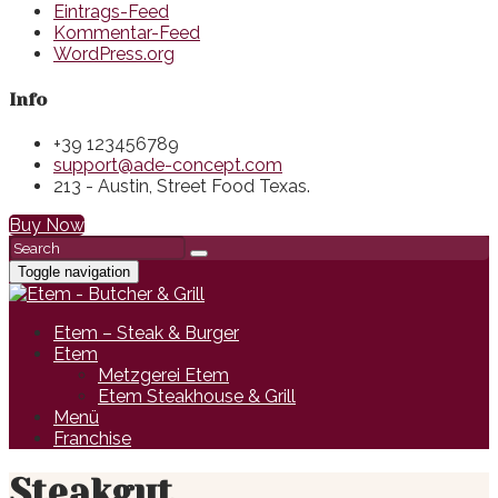
Eintrags-Feed
Kommentar-Feed
WordPress.org
Info
+39 123456789
support@ade-concept.com
213 - Austin, Street Food Texas.
Buy Now
Toggle navigation
Etem – Steak & Burger
Etem
Metzgerei Etem
Etem Steakhouse & Grill
Menü
Franchise
Steakgut