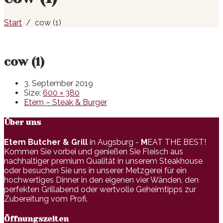
Start
cow (1)
cow (1)
3. September 2019
Size:
600 × 380
Etem – Steak & Burger
Über uns
Etem Butcher & Grill
in Augsburg -
M
EAT THE BEST!
Kommen Sie vorbei und genießen Sie Fleisch aus
nachhaltiger premium Qualität in unserem Steakhouse
oder besuchen Sie uns in unserer Metzgerei für ein
hochwertiges Dinner in den eigenen vier Wänden, den
perfekten Grillabend oder wertvolle Geheimtipps zur
Zubereitung vom Profi.
Öffnungszeiten