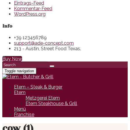
Eintrags-Feed
Kommentar-Feed
WordPress.org
Info
+39 123456789
support@ade-concept.com
213 - Austin, Street Food Texas.
Buy Now
Toggle navigation
Etem – Steak & Burger
Etem
Metzgerei Etem
Etem Steakhouse & Grill
Menü
Franchise
cow (1)