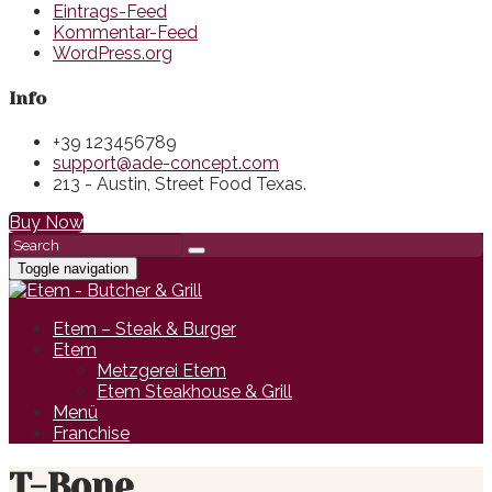
Eintrags-Feed
Kommentar-Feed
WordPress.org
Info
+39 123456789
support@ade-concept.com
213 - Austin, Street Food Texas.
Buy Now
Toggle navigation
Etem – Steak & Burger
Etem
Metzgerei Etem
Etem Steakhouse & Grill
Menü
Franchise
T-Bone