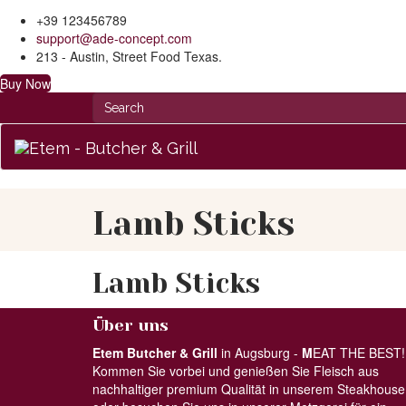
+39 123456789
support@ade-concept.com
213 - Austin, Street Food Texas.
Buy Now
Lamb Sticks
Lamb Sticks
Über uns
Etem Butcher & Grill
in Augsburg -
M
EAT THE BEST!
Kommen Sie vorbei und genießen Sie Fleisch aus
nachhaltiger premium Qualität in unserem Steakhouse