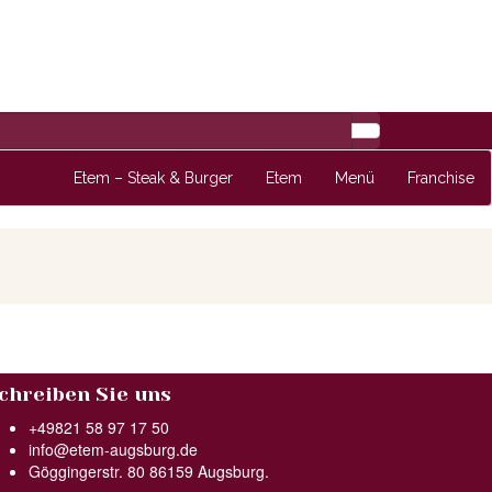
Etem – Steak & Burger
Etem
Menü
Franchise
chreiben Sie uns
+49821 58 97 17 50
info@etem-augsburg.de
Göggingerstr. 80 86159 Augsburg.