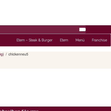
Etem – Steak & Burger
Etem
Menü
Franchise
0g)
chickenneu5