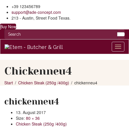
+39 123456789
support@ade-concept.com
213 - Austin, Street Food Texas.
Buy Now
Toggl
naviga
Chickenneu4
Start
Chicken Steak (250g /400g)
chickenneu4
chickenneu4
13. August 2017
Size:
80 × 36
Chicken Steak (250g /400g)