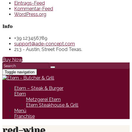
Eintrags-Feed
Kommentar-Feed
WordPress.org
Info
+39 123456789
support@ade-concept.com
213 - Austin, Street Food Texas.
Buy Now
Toggle navigation
Etem – Steak & Burger
Etem
Metzgerei Etem
Etem Steakhouse & Grill
Menü
Franchise
red-wine