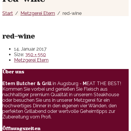
Start
Metzgerei Etem
red-wine
red-wine
14. Januar 2017
Size:
350 × 550
Metzgerei Etem
Über uns
Etem Butcher & Grill
in Augsburg -
M
EAT THE BEST!
Kommen Sie vorbei und genießen Sie Fleisch aus
nachhaltiger premium Qualität in unserem Steakhouse
oder besuchen Sie uns in unserer Metzgerei für ein
hochwertiges Dinner in den eigenen vier Wänden, den
perfekten Grillabend oder wertvolle Geheimtipps zur
Zubereitung vom Profi.
Öffnungszeiten