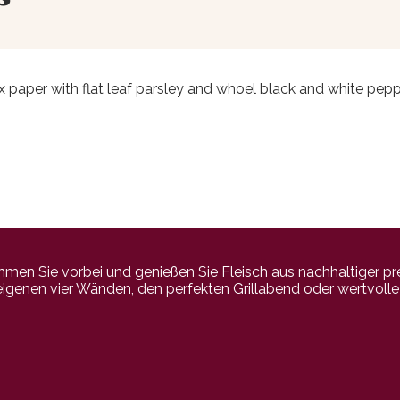
wax paper with flat leaf parsley and whoel black and white pep
n Sie vorbei und genießen Sie Fleisch aus nachhaltiger pr
 eigenen vier Wänden, den perfekten Grillabend oder wertvoll