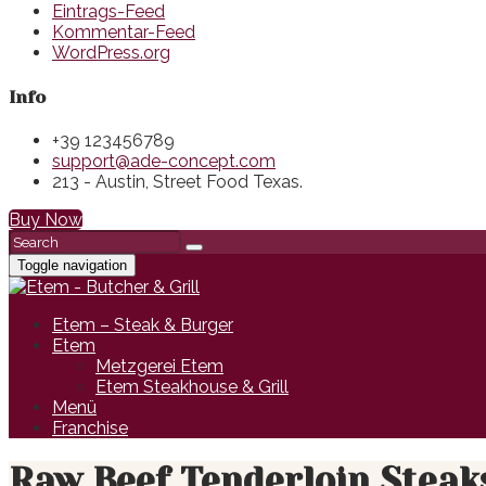
Eintrags-Feed
Kommentar-Feed
WordPress.org
Info
+39 123456789
support@ade-concept.com
213 - Austin, Street Food Texas.
Buy Now
Toggle navigation
Etem – Steak & Burger
Etem
Metzgerei Etem
Etem Steakhouse & Grill
Menü
Franchise
Raw Beef Tenderloin Steak