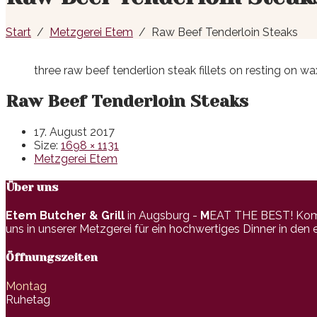
Start
Metzgerei Etem
Raw Beef Tenderloin Steaks
three raw beef tenderlion steak fillets on resting on 
Raw Beef Tenderloin Steaks
17. August 2017
Size:
1698 × 1131
Metzgerei Etem
Über uns
Etem Butcher & Grill
in Augsburg -
M
EAT THE BEST! Komme
uns in unserer Metzgerei für ein hochwertiges Dinner in den
Öffnungszeiten
Montag
Ruhetag