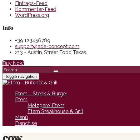
Eintrags-Feed
Kommentar-Feed
WordPress.org
Info
+39 123456789
support@ade-concept.com
213 - Austin, Street Food Texas.
Buy Now
Toggle navigation
Etem – Steak & Burger
Etem
Metzgerei Etem
Etem Steakhouse & Grill
Menü
Franchise
cow