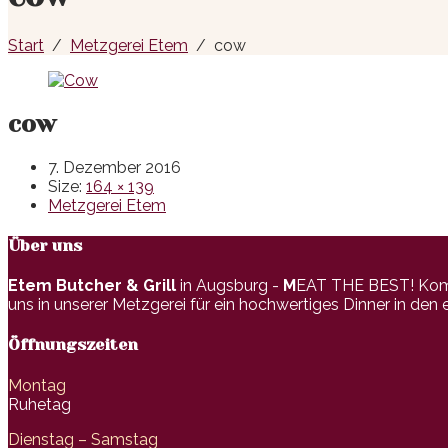
Start
Metzgerei Etem
cow
cow
7. Dezember 2016
Size:
164 × 139
Metzgerei Etem
Über uns
Etem Butcher & Grill
in Augsburg -
M
EAT THE BEST! Komme
uns in unserer Metzgerei für ein hochwertiges Dinner in den
Öffnungszeiten
Montag
Ruhetag
Dienstag – Samstag