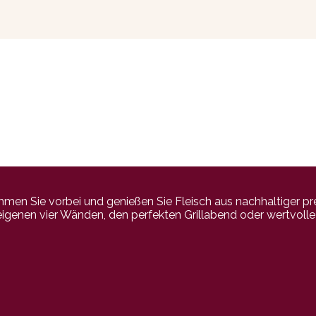
n Sie vorbei und genießen Sie Fleisch aus nachhaltiger pr
 eigenen vier Wänden, den perfekten Grillabend oder wertvoll