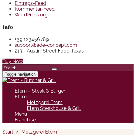
Eintrags-Feed
Kommentar-Feed
WordPress.org
Info
+39 123456789
support@ade-concept.com
213 - Austin, Street Food Texas.
Buy Now
Toggle navigation
Etem – Steak & Burger
Etem
Metzgerei Etem
Etem Steakhouse & Grill
Menü
Franchise
Start
Metzgerei Etem