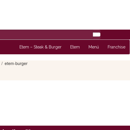
Etem – Steak & Burger
Etem
Menü
Franchise
etem-burger