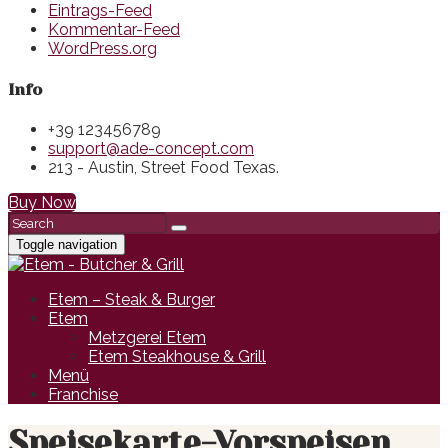
Eintrags-Feed
Kommentar-Feed
WordPress.org
Info
+39 123456789
support@ade-concept.com
213 - Austin, Street Food Texas.
Buy Now
Toggle navigation
Etem – Steak & Burger
Etem
Metzgerei Etem
Etem Steakhouse & Grill
Menü
Franchise
Speisekarte-Vorspeisen