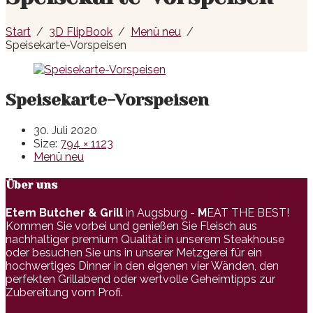
Start
3D FlipBook
Menü neu
Speisekarte-Vorspeisen
Speisekarte-Vorspeisen
30. Juli 2020
Size:
794 × 1123
Menü neu
Über uns
Etem Butcher & Grill
in Augsburg -
M
EAT THE BEST!
Kommen Sie vorbei und genießen Sie Fleisch aus
nachhaltiger premium Qualität in unserem Steakhouse
oder besuchen Sie uns in unserer Metzgerei für ein
hochwertiges Dinner in den eigenen vier Wänden, den
perfekten Grillabend oder wertvolle Geheimtipps zur
Zubereitung vom Profi.