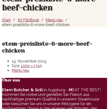
beef-chicken
Start
3D FlipBook
Menü neu
etem-preisliste-6-more-beef-chicken
etem-preisliste-6-more-beef-
chicken
19. November 2019
Size:
1000 × 1395
Menü neu
Über uns
Etem Butcher & Grill
in Augsburg -
M
EAT THE BEST!
Kommen Sie vorbei und genießen Sie Fleisch aus
nachhaltiger premium Qualität in unserem Steakhouse
oder besuchen Sie uns in unserer Metzgerei für ein
hochwertiges Dinner in den eigenen vier Wänden, den