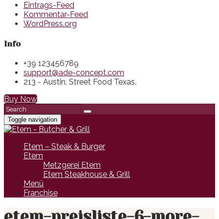
Eintrags-Feed
Kommentar-Feed
WordPress.org
Info
+39 123456789
support@ade-concept.com
213 - Austin, Street Food Texas.
Buy Now
Toggle navigation
Etem – Steak & Burger
Etem
Metzgerei Etem
Etem Steakhouse & Grill
Menü
Franchise
etem-preisliste-6-more-