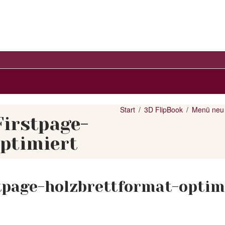
Start
3D FlipBook
Menü neu
Firstpage-
ptimiert
stpage-holzbrettformat-optim