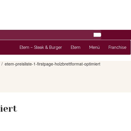
Etem – Steak & Burger
Etem
Menü
Franchise
etem-preisliste-1-firstpage-holzbrettformat-optimiert
iert