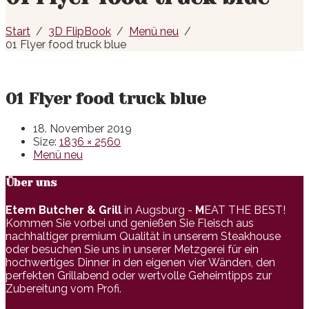
Start
3D FlipBook
Menü neu
01 Flyer food truck blue
01 Flyer food truck blue
18. November 2019
Size:
1836 × 2560
Menü neu
Über uns
Etem Butcher & Grill
in Augsburg -
M
EAT THE BEST!
Kommen Sie vorbei und genießen Sie Fleisch aus
nachhaltiger premium Qualität in unserem Steakhouse
oder besuchen Sie uns in unserer Metzgerei für ein
hochwertiges Dinner in den eigenen vier Wänden, den
perfekten Grillabend oder wertvolle Geheimtipps zur
Zubereitung vom Profi.