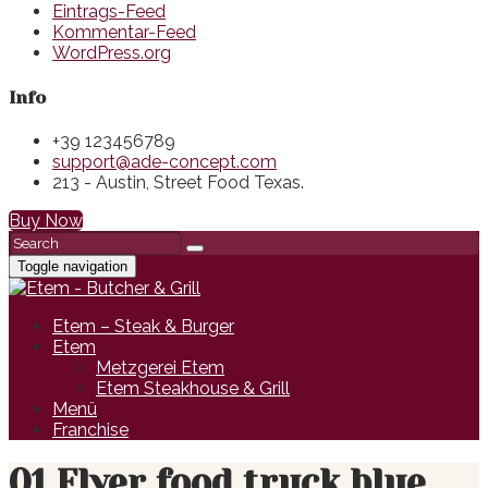
Eintrags-Feed
Kommentar-Feed
WordPress.org
Info
+39 123456789
support@ade-concept.com
213 - Austin, Street Food Texas.
Buy Now
Toggle navigation
Etem – Steak & Burger
Etem
Metzgerei Etem
Etem Steakhouse & Grill
Menü
Franchise
01 Flyer food truck blue